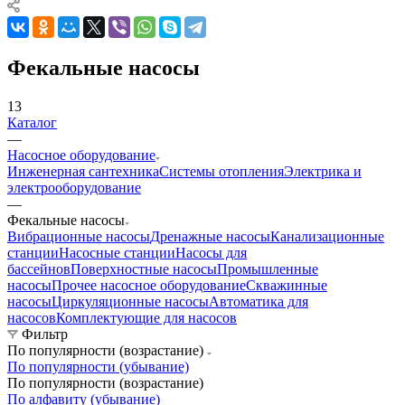
Фекальные насосы
13
Каталог
—
Насосное оборудование
Инженерная сантехника
Системы отопления
Электрика и
электрооборудование
—
Фекальные насосы
Вибрационные насосы
Дренажные насосы
Канализационные
станции
Насосные станции
Насосы для
бассейнов
Поверхностные насосы
Промышленные
насосы
Прочее насосное оборудование
Скважинные
насосы
Циркуляционные насосы
Автоматика для
насосов
Комплектующие для насосов
Фильтр
По популярности (возрастание)
По популярности (убывание)
По популярности (возрастание)
По алфавиту (убывание)