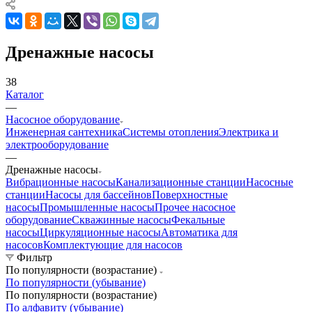
Дренажные насосы
38
Каталог
—
Насосное оборудование
Инженерная сантехника
Системы отопления
Электрика и
электрооборудование
—
Дренажные насосы
Вибрационные насосы
Канализационные станции
Насосные
станции
Насосы для бассейнов
Поверхностные
насосы
Промышленные насосы
Прочее насосное
оборудование
Скважинные насосы
Фекальные
насосы
Циркуляционные насосы
Автоматика для
насосов
Комплектующие для насосов
Фильтр
По популярности (возрастание)
По популярности (убывание)
По популярности (возрастание)
По алфавиту (убывание)