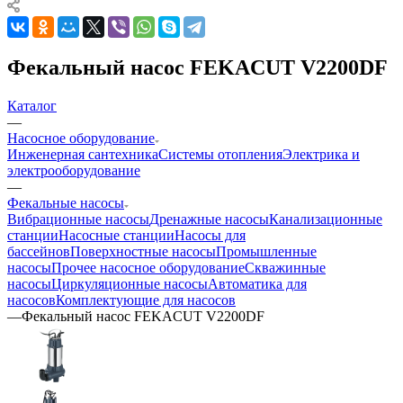
Фекальный насос FEKACUT V2200DF
Каталог
—
Насосное оборудование
Инженерная сантехника
Системы отопления
Электрика и
электрооборудование
—
Фекальные насосы
Вибрационные насосы
Дренажные насосы
Канализационные
станции
Насосные станции
Насосы для
бассейнов
Поверхностные насосы
Промышленные
насосы
Прочее насосное оборудование
Скважинные
насосы
Циркуляционные насосы
Автоматика для
насосов
Комплектующие для насосов
—
Фекальный насос FEKACUT V2200DF