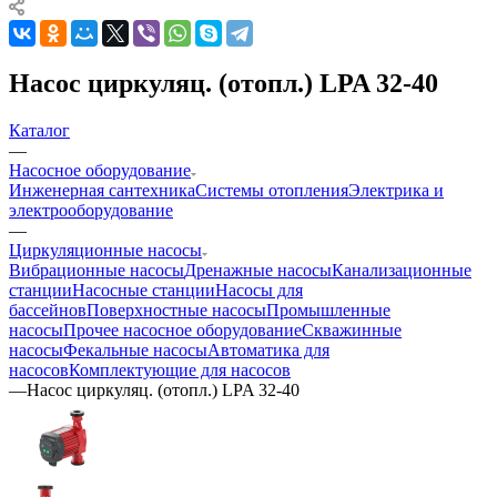
Насос циркуляц. (отопл.) LPA 32-40
Каталог
—
Насосное оборудование
Инженерная сантехника
Системы отопления
Электрика и
электрооборудование
—
Циркуляционные насосы
Вибрационные насосы
Дренажные насосы
Канализационные
станции
Насосные станции
Насосы для
бассейнов
Поверхностные насосы
Промышленные
насосы
Прочее насосное оборудование
Скважинные
насосы
Фекальные насосы
Автоматика для
насосов
Комплектующие для насосов
—
Насос циркуляц. (отопл.) LPA 32-40