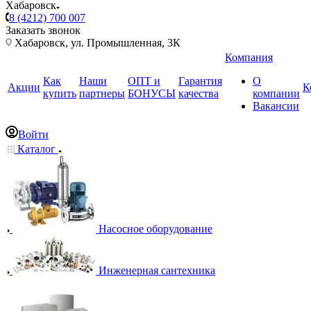
Хабаровск
8 (4212) 700 007
Заказать звонок
Хабаровск, ул. Промышленная, 3К
Компания
Как
Наши
ОПТ и
Гарантия
О
Акции
К
купить
партнеры
БОНУСЫ
качества
компании
Вакансии
Войти
Каталог
Насосное оборудование
Инженерная сантехника