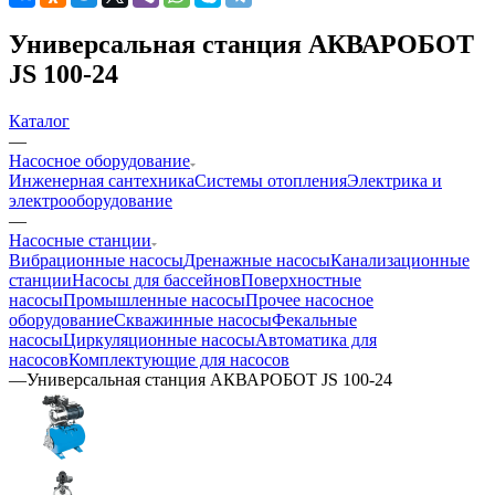
Универсальная станция АКВАРОБОТ
JS 100-24
Каталог
—
Насосное оборудование
Инженерная сантехника
Системы отопления
Электрика и
электрооборудование
—
Насосные станции
Вибрационные насосы
Дренажные насосы
Канализационные
станции
Насосы для бассейнов
Поверхностные
насосы
Промышленные насосы
Прочее насосное
оборудование
Скважинные насосы
Фекальные
насосы
Циркуляционные насосы
Автоматика для
насосов
Комплектующие для насосов
—
Универсальная станция АКВАРОБОТ JS 100-24