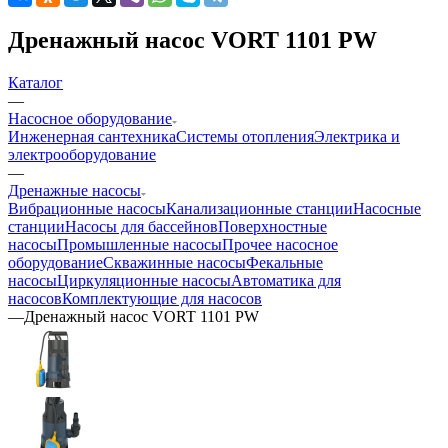
Дренажный насос VORT 1101 PW
Каталог
—
Насосное оборудование
Инженерная сантехника
Системы отопления
Электрика и
электрооборудование
—
Дренажные насосы
Вибрационные насосы
Канализационные станции
Насосные
станции
Насосы для бассейнов
Поверхностные
насосы
Промышленные насосы
Прочее насосное
оборудование
Скважинные насосы
Фекальные
насосы
Циркуляционные насосы
Автоматика для
насосов
Комплектующие для насосов
—
Дренажный насос VORT 1101 PW