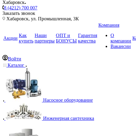
Хабаровск
8 (4212) 700 007
Заказать звонок
Хабаровск, ул. Промышленная, 3К
Компания
Как
Наши
ОПТ и
Гарантия
О
Акции
К
купить
партнеры
БОНУСЫ
качества
компании
Вакансии
Войти
Каталог
Насосное оборудование
Инженерная сантехника