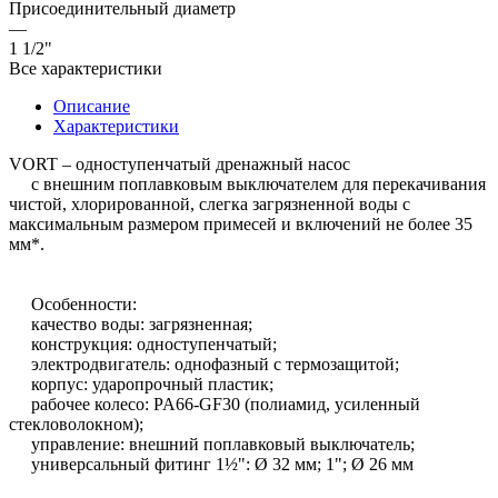
Присоединительный диаметр
—
1 1/2"
Все характеристики
Описание
Характеристики
VORT – одноступенчатый дренажный насос
с внешним поплавковым выключателем для перекачивания
чистой, хлорированной, слегка загрязненной воды с
максимальным размером примесей и включений не более 35
мм*.
Особенности:
качество воды: загрязненная;
конструкция: одноступенчатый;
электродвигатель: однофазный с термозащитой;
корпус: ударопрочный пластик;
рабочее колесо: PA66-GF30 (полиамид, усиленный
стекловолокном);
управление: внешний поплавковый выключатель;
универсальный фитинг 1½": Ø 32 мм; 1"; Ø 26 мм