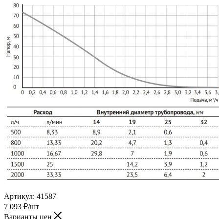
Артикул:
41587
7 093
₽
/шт
Варианты цен