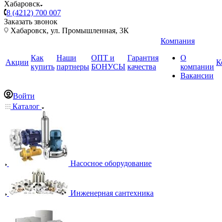
Хабаровск
8 (4212) 700 007
Заказать звонок
Хабаровск, ул. Промышленная, 3К
Компания
Как
Наши
ОПТ и
Гарантия
О
Акции
К
купить
партнеры
БОНУСЫ
качества
компании
Вакансии
Войти
Каталог
Насосное оборудование
Инженерная сантехника