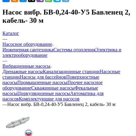
Насос вибр. БВ-0,24-40-У5 Бавленец 2,
кабель- 30 м
Каталог
—
Насосное оборудование
Инженерная сантехника
Системы отопления
Электрика и
электрооборудование
—
Вибрационные насосы
Дренажные насосы
Канализационные станции
Насосные
станции
Насосы для бассейнов
Поверхностные
насосы
Промышленные насосы
Прочее насосное
оборудование
Скважинные насосы
Фекальные
насосы
Циркуляционные насосы
Автоматика для
насосов
Комплектующие для насосов
—
Насос вибр. БВ-0,24-40-У5 Бавленец 2, кабель- 30 м