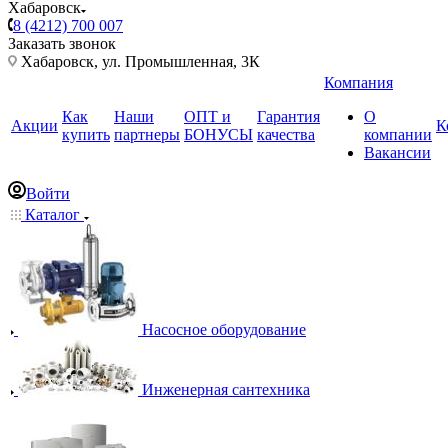
Хабаровск
8 (4212) 700 007
Заказать звонок
Хабаровск, ул. Промышленная, 3К
Компания
Как
Наши
ОПТ и
Гарантия
О
Акции
К
купить
партнеры
БОНУСЫ
качества
компании
Вакансии
Войти
Каталог
Насосное оборудование
Инженерная сантехника