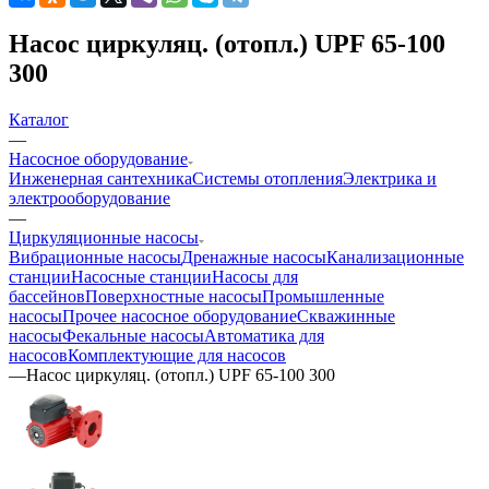
Насос циркуляц. (отопл.) UPF 65-100
300
Каталог
—
Насосное оборудование
Инженерная сантехника
Системы отопления
Электрика и
электрооборудование
—
Циркуляционные насосы
Вибрационные насосы
Дренажные насосы
Канализационные
станции
Насосные станции
Насосы для
бассейнов
Поверхностные насосы
Промышленные
насосы
Прочее насосное оборудование
Скважинные
насосы
Фекальные насосы
Автоматика для
насосов
Комплектующие для насосов
—
Насос циркуляц. (отопл.) UPF 65-100 300