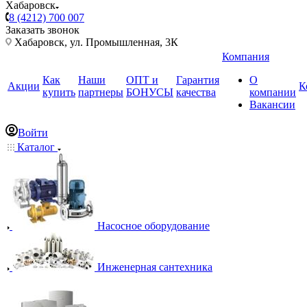
Хабаровск
8 (4212) 700 007
Заказать звонок
Хабаровск, ул. Промышленная, 3К
Компания
Как
Наши
ОПТ и
Гарантия
О
Акции
К
купить
партнеры
БОНУСЫ
качества
компании
Вакансии
Войти
Каталог
Насосное оборудование
Инженерная сантехника