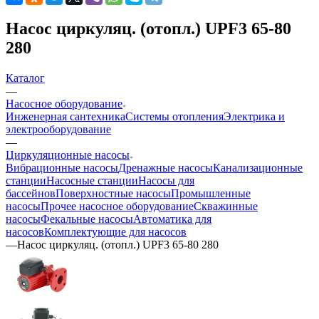
Насос циркуляц. (отопл.) UPF3 65-80
280
Каталог
—
Насосное оборудование
Инженерная сантехника
Системы отопления
Электрика и
электрооборудование
—
Циркуляционные насосы
Вибрационные насосы
Дренажные насосы
Канализационные
станции
Насосные станции
Насосы для
бассейнов
Поверхностные насосы
Промышленные
насосы
Прочее насосное оборудование
Скважинные
насосы
Фекальные насосы
Автоматика для
насосов
Комплектующие для насосов
—
Насос циркуляц. (отопл.) UPF3 65-80 280