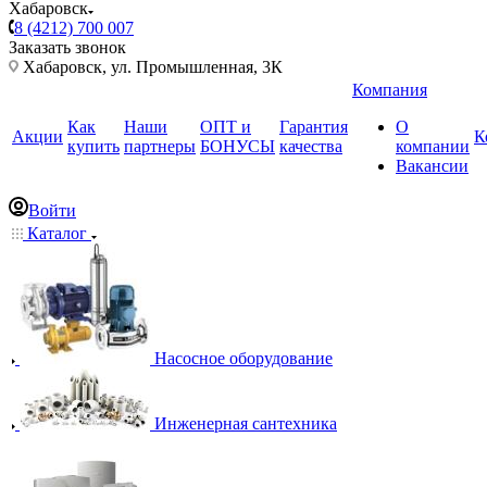
Хабаровск
8 (4212) 700 007
Заказать звонок
Хабаровск, ул. Промышленная, 3К
Компания
Как
Наши
ОПТ и
Гарантия
О
Акции
К
купить
партнеры
БОНУСЫ
качества
компании
Вакансии
Войти
Каталог
Насосное оборудование
Инженерная сантехника