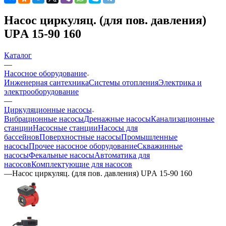
Насос циркуляц. (для пов. давления)
UPА 15-90 160
Каталог
—
Насосное оборудование
Инженерная сантехника
Системы отопления
Электрика и
электрооборудование
—
Циркуляционные насосы
Вибрационные насосы
Дренажные насосы
Канализационные
станции
Насосные станции
Насосы для
бассейнов
Поверхностные насосы
Промышленные
насосы
Прочее насосное оборудование
Скважинные
насосы
Фекальные насосы
Автоматика для
насосов
Комплектующие для насосов
—
Насос циркуляц. (для пов. давления) UPА 15-90 160