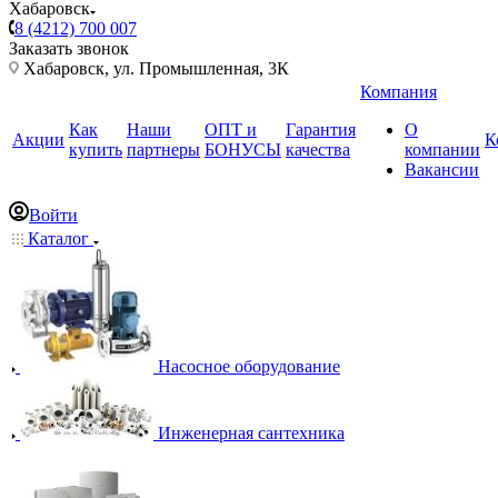
Хабаровск
8 (4212) 700 007
Заказать звонок
Хабаровск, ул. Промышленная, 3К
Компания
Как
Наши
ОПТ и
Гарантия
О
Акции
К
купить
партнеры
БОНУСЫ
качества
компании
Вакансии
Войти
Каталог
Насосное оборудование
Инженерная сантехника