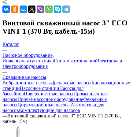
Винтовой скважинный насос 3" ECO
VINT 1 (370 Вт, кабель-15м)
Каталог
—
Насосное оборудование
Инженерная сантехника
Системы отопления
Электрика и
электрооборудование
—
Скважинные насосы
Вибрационные насосы
Дренажные насосы
Канализационные
станции
Насосные станции
Насосы для
бассейнов
Поверхностные насосы
Промышленные
насосы
Прочее насосное оборудование
Фекальные
насосы
Циркуляционные насосы
Автоматика для
насосов
Комплектующие для насосов
—
Винтовой скважинный насос 3" ECO VINT 1 (370 Вт,
кабель-15м)