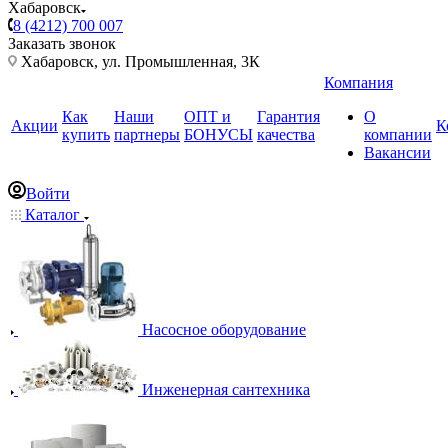
Хабаровск
8 (4212) 700 007
Заказать звонок
Хабаровск, ул. Промышленная, 3К
Компания
Как
Наши
ОПТ и
Гарантия
О
Акции
К
купить
партнеры
БОНУСЫ
качества
компании
Вакансии
Войти
Каталог
Насосное оборудование
Инженерная сантехника