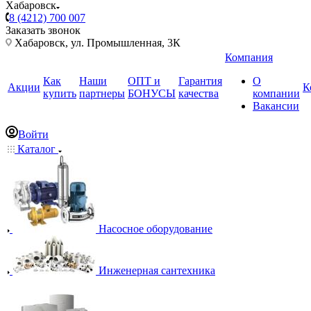
Хабаровск
8 (4212) 700 007
Заказать звонок
Хабаровск, ул. Промышленная, 3К
Компания
Как
Наши
ОПТ и
Гарантия
О
Акции
К
купить
партнеры
БОНУСЫ
качества
компании
Вакансии
Войти
Каталог
Насосное оборудование
Инженерная сантехника