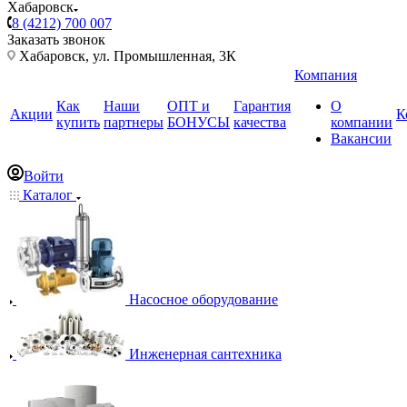
Хабаровск
8 (4212) 700 007
Заказать звонок
Хабаровск, ул. Промышленная, 3К
Компания
Как
Наши
ОПТ и
Гарантия
О
Акции
К
купить
партнеры
БОНУСЫ
качества
компании
Вакансии
Войти
Каталог
Насосное оборудование
Инженерная сантехника