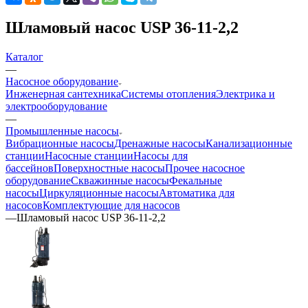
Шламовый насос USP 36-11-2,2
Каталог
—
Насосное оборудование
Инженерная сантехника
Системы отопления
Электрика и
электрооборудование
—
Промышленные насосы
Вибрационные насосы
Дренажные насосы
Канализационные
станции
Насосные станции
Насосы для
бассейнов
Поверхностные насосы
Прочее насосное
оборудование
Скважинные насосы
Фекальные
насосы
Циркуляционные насосы
Автоматика для
насосов
Комплектующие для насосов
—
Шламовый насос USP 36-11-2,2