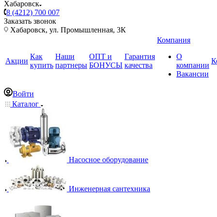
Хабаровск
8 (4212) 700 007
Заказать звонок
Хабаровск, ул. Промышленная, 3К
Компания
Как
Наши
ОПТ и
Гарантия
О
Акции
К
купить
партнеры
БОНУСЫ
качества
компании
Вакансии
Войти
Каталог
Насосное оборудование
Инженерная сантехника