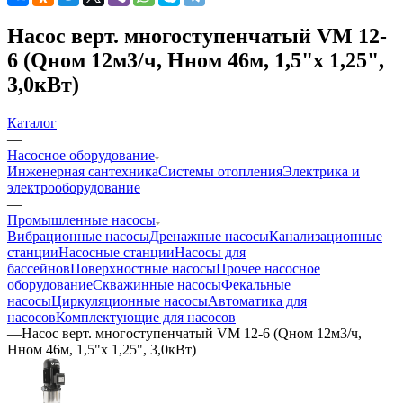
Насос верт. многоступенчатый VM 12-
6 (Qном 12м3/ч, Нном 46м, 1,5"x 1,25",
3,0кВт)
Каталог
—
Насосное оборудование
Инженерная сантехника
Системы отопления
Электрика и
электрооборудование
—
Промышленные насосы
Вибрационные насосы
Дренажные насосы
Канализационные
станции
Насосные станции
Насосы для
бассейнов
Поверхностные насосы
Прочее насосное
оборудование
Скважинные насосы
Фекальные
насосы
Циркуляционные насосы
Автоматика для
насосов
Комплектующие для насосов
—
Насос верт. многоступенчатый VM 12-6 (Qном 12м3/ч,
Нном 46м, 1,5"x 1,25", 3,0кВт)