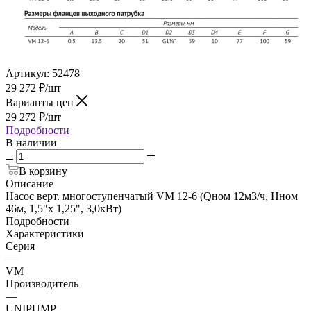
Артикул:
52478
29 272
₽
/шт
Варианты цен
29 272
₽
/шт
Подробности
В наличии
В корзину
Описание
Насос верт. многоступенчатый VM 12-6 (Qном 12м3/ч, Нном
46м, 1,5"x 1,25", 3,0кВт)
Подробности
Характеристики
Серия
—
VM
Производитель
—
UNIPUMP