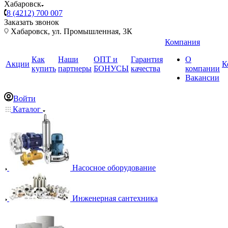
Хабаровск
8 (4212) 700 007
Заказать звонок
Хабаровск, ул. Промышленная, 3К
Компания
Как
Наши
ОПТ и
Гарантия
О
Акции
К
купить
партнеры
БОНУСЫ
качества
компании
Вакансии
Войти
Каталог
Насосное оборудование
Инженерная сантехника