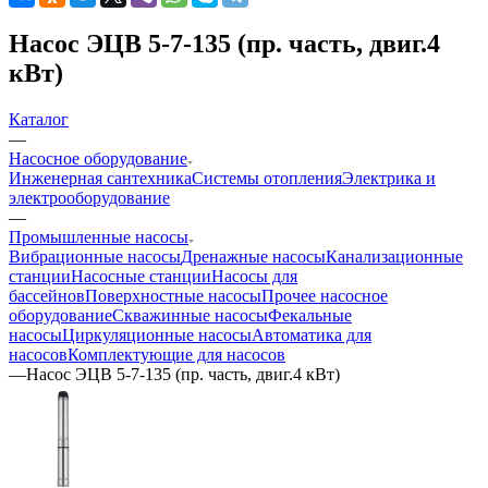
Насос ЭЦВ 5-7-135 (пр. часть, двиг.4
кВт)
Каталог
—
Насосное оборудование
Инженерная сантехника
Системы отопления
Электрика и
электрооборудование
—
Промышленные насосы
Вибрационные насосы
Дренажные насосы
Канализационные
станции
Насосные станции
Насосы для
бассейнов
Поверхностные насосы
Прочее насосное
оборудование
Скважинные насосы
Фекальные
насосы
Циркуляционные насосы
Автоматика для
насосов
Комплектующие для насосов
—
Насос ЭЦВ 5-7-135 (пр. часть, двиг.4 кВт)