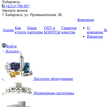
Хабаровск
8 (4212) 700 007
Заказать звонок
Хабаровск, ул. Промышленная, 3К
Компания
Как
Наши
ОПТ и
Гарантия
О
Акции
К
купить
партнеры
БОНУСЫ
качества
компании
Вакансии
Войти
Каталог
Насосное оборудование
Инженерная сантехника