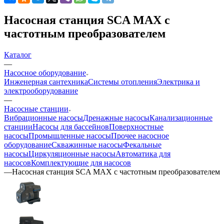
Насосная станция SCA MAX с
частотным преобразователем
Каталог
—
Насосное оборудование
Инженерная сантехника
Системы отопления
Электрика и
электрооборудование
—
Насосные станции
Вибрационные насосы
Дренажные насосы
Канализационные
станции
Насосы для бассейнов
Поверхностные
насосы
Промышленные насосы
Прочее насосное
оборудование
Скважинные насосы
Фекальные
насосы
Циркуляционные насосы
Автоматика для
насосов
Комплектующие для насосов
—
Насосная станция SCA MAX с частотным преобразователем