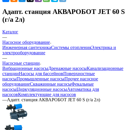
Адапт. станция АКВАРОБОТ JET 60 S
(г/а 2л)
Каталог
—
Насосное оборудование
Инженерная сантехника
Системы отопления
Электрика и
электрооборудование
—
Насосные станции
Вибрационные насосы
Дренажные насосы
Канализационные
станции
Насосы для бассейнов
Поверхностные
насосы
Промышленные насосы
Прочее насосное
оборудование
Скважинные насосы
Фекальные
насосы
Циркуляционные насосы
Автоматика для
насосов
Комплектующие для насосов
—
Адапт. станция АКВАРОБОТ JET 60 S (г/а 2л)