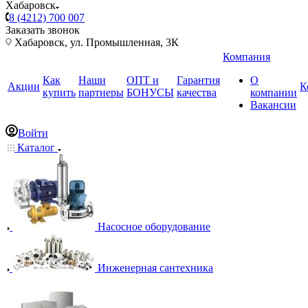
Хабаровск
8 (4212) 700 007
Заказать звонок
Хабаровск, ул. Промышленная, 3К
Компания
Как
Наши
ОПТ и
Гарантия
О
Акции
К
купить
партнеры
БОНУСЫ
качества
компании
Вакансии
Войти
Каталог
Насосное оборудование
Инженерная сантехника