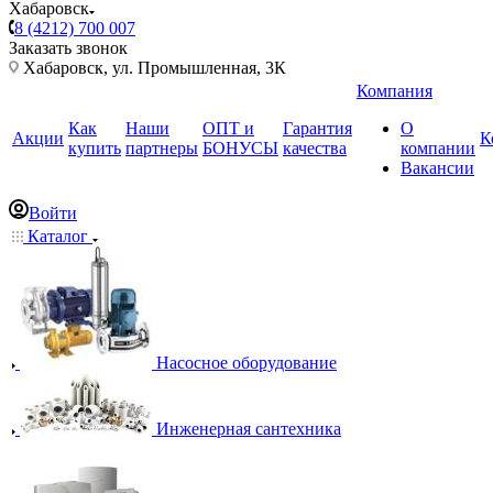
Хабаровск
8 (4212) 700 007
Заказать звонок
Хабаровск, ул. Промышленная, 3К
Компания
Как
Наши
ОПТ и
Гарантия
О
Акции
К
купить
партнеры
БОНУСЫ
качества
компании
Вакансии
Войти
Каталог
Насосное оборудование
Инженерная сантехника