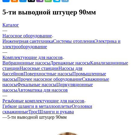
5-ти выводной штуцер 90мм
Каталог
—
Насосное оборудование
Инженерная сантехника
Системы отопления
Электрика и
электрооборудование
—
Комплектующие для насосов
Вибрационные насосы
Дренажные насосы
Канализационные
станции
Насосные станции
Насосы для
бассейнов
Поверхностные насосы
Промышленные
насосы
Прочее насосное оборудование
Скважинные
насосы
Фекальные насосы
Циркуляционные
насосы
Автоматика для насосов
—
Резьбовые комплектующие для насосов
Гибкие шланги в металлооплетке
Оголовки
скважинные
Трос
Шланги и рукава
—
5-ти выводной штуцер 90мм