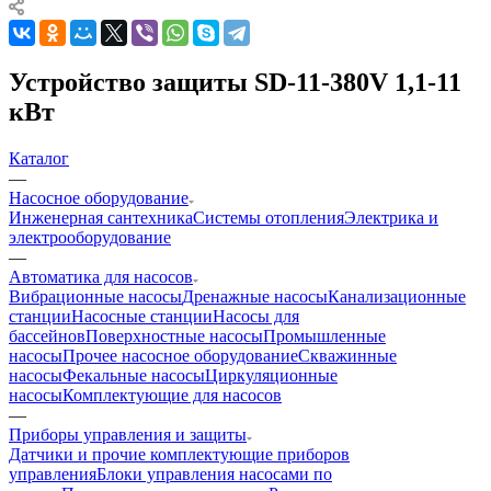
Устройство защиты SD-11-380V 1,1-11
кВт
Каталог
—
Насосное оборудование
Инженерная сантехника
Системы отопления
Электрика и
электрооборудование
—
Автоматика для насосов
Вибрационные насосы
Дренажные насосы
Канализационные
станции
Насосные станции
Насосы для
бассейнов
Поверхностные насосы
Промышленные
насосы
Прочее насосное оборудование
Скважинные
насосы
Фекальные насосы
Циркуляционные
насосы
Комплектующие для насосов
—
Приборы управления и защиты
Датчики и прочие комплектующие приборов
управления
Блоки управления насосами по