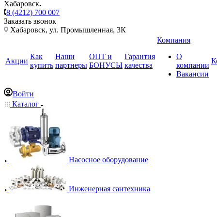
Хабаровск
8 (4212) 700 007
Заказать звонок
Хабаровск, ул. Промышленная, 3К
Компания
Как
Наши
ОПТ и
Гарантия
О
Акции
К
купить
партнеры
БОНУСЫ
качества
компании
Вакансии
Войти
Каталог
Насосное оборудование
Инженерная сантехника