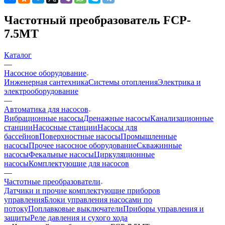
Частотный преобразователь FCP-
7.5MT
Каталог
—
Насосное оборудование
Инженерная сантехника
Системы отопления
Электрика и
электрооборудование
—
Автоматика для насосов
Вибрационные насосы
Дренажные насосы
Канализационные
станции
Насосные станции
Насосы для
бассейнов
Поверхностные насосы
Промышленные
насосы
Прочее насосное оборудование
Скважинные
насосы
Фекальные насосы
Циркуляционные
насосы
Комплектующие для насосов
—
Частотные преобразователи
Датчики и прочие комплектующие приборов
управления
Блоки управления насосами по
потоку
Поплавковые выключатели
Приборы управления и
защиты
Реле давления и сухого хода