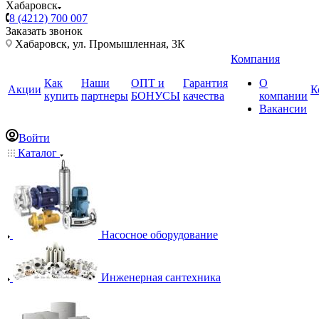
Хабаровск
8 (4212) 700 007
Заказать звонок
Хабаровск, ул. Промышленная, 3К
Компания
Как
Наши
ОПТ и
Гарантия
О
Акции
К
купить
партнеры
БОНУСЫ
качества
компании
Вакансии
Войти
Каталог
Насосное оборудование
Инженерная сантехника