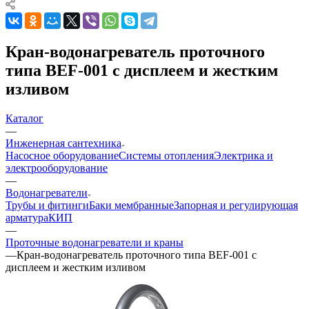
Кран-водонагреватель проточного
типа BEF-001 с дисплеем и жестким
изливом
Каталог
—
Инженерная сантехника
Насосное оборудование
Системы отопления
Электрика и
электрооборудование
—
Водонагреватели
Трубы и фитинги
Баки мембранные
Запорная и регулирующая
арматура
КИП
—
Проточные водонагреватели и краны
—
Кран-водонагреватель проточного типа BEF-001 с
дисплеем и жестким изливом