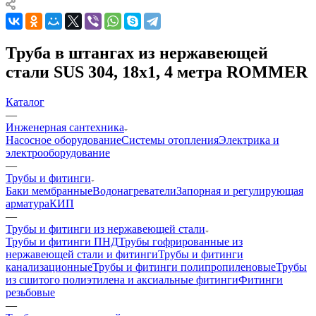
Труба в штангах из нержавеющей
стали SUS 304, 18х1, 4 метра ROMMER
Каталог
—
Инженерная сантехника
Насосное оборудование
Системы отопления
Электрика и
электрооборудование
—
Трубы и фитинги
Баки мембранные
Водонагреватели
Запорная и регулирующая
арматура
КИП
—
Трубы и фитинги из нержавеющей стали
Трубы и фитинги ПНД
Трубы гофрированные из
нержавеющей стали и фитинги
Трубы и фитинги
канализационные
Трубы и фитинги полипропиленовые
Трубы
из сшитого полиэтилена и аксиальные фитинги
Фитинги
резьбовые
—