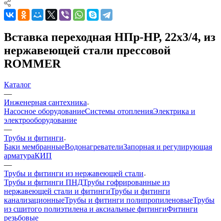
Вставка переходная НПр-НР, 22х3/4, из
нержавеющей стали прессовой
ROMMER
Каталог
—
Инженерная сантехника
Насосное оборудование
Системы отопления
Электрика и
электрооборудование
—
Трубы и фитинги
Баки мембранные
Водонагреватели
Запорная и регулирующая
арматура
КИП
—
Трубы и фитинги из нержавеющей стали
Трубы и фитинги ПНД
Трубы гофрированные из
нержавеющей стали и фитинги
Трубы и фитинги
канализационные
Трубы и фитинги полипропиленовые
Трубы
из сшитого полиэтилена и аксиальные фитинги
Фитинги
резьбовые