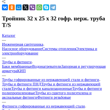
Тройник 32 х 25 х 32 гофр. нерж. труба
T/S
Каталог
—
Инженерная сантехника
Насосное оборудование
Системы отопления
Электрика и
электрооборудование
—
Трубы и фитинги
Баки мембранные
Водонагреватели
Запорная и регулирующая
арматура
КИП
—
Трубы гофрированные из нержавеющей стали и фитинги
Трубы и фитинги ПНД
Трубы и фитинги из нержавеющей
стали
Трубы и фитинги канализационные
Трубы и фитинги
полипропиленовые
Трубы из сшитого полиэтилена и
аксиальные фитинги
Фитинги резьбовые
—
Фитинги гофрированные из нержавеющей стали