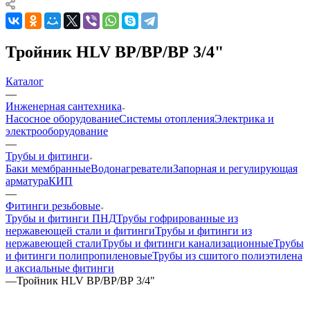
Тройник HLV ВР/ВР/ВР 3/4"
Каталог
—
Инженерная сантехника
Насосное оборудование
Системы отопления
Электрика и
электрооборудование
—
Трубы и фитинги
Баки мембранные
Водонагреватели
Запорная и регулирующая
арматура
КИП
—
Фитинги резьбовые
Трубы и фитинги ПНД
Трубы гофрированные из
нержавеющей стали и фитинги
Трубы и фитинги из
нержавеющей стали
Трубы и фитинги канализационные
Трубы
и фитинги полипропиленовые
Трубы из сшитого полиэтилена
и аксиальные фитинги
—
Тройник HLV ВР/ВР/ВР 3/4"