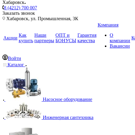
Хабаровск
8 (4212) 700 007
Заказать звонок
Хабаровск, ул. Промышленная, 3К
Компания
Как
Наши
ОПТ и
Гарантия
О
Акции
К
купить
партнеры
БОНУСЫ
качества
компании
Вакансии
Войти
Каталог
Насосное оборудование
Инженерная сантехника